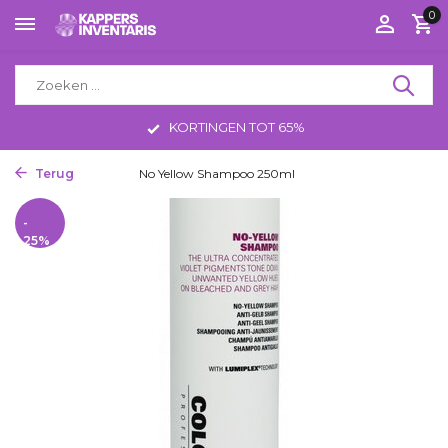
0
KORTINGEN TOT 65%
Terug
Home
No Yellow Shampoo 250ml
-
25%