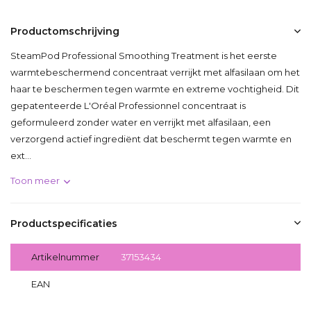
Productomschrijving
SteamPod Professional Smoothing Treatment is het eerste
warmtebeschermend concentraat verrijkt met alfasilaan om het
haar te beschermen tegen warmte en extreme vochtigheid. Dit
gepatenteerde L'Oréal Professionnel concentraat is
geformuleerd zonder water en verrijkt met alfasilaan, een
verzorgend actief ingrediënt dat beschermt tegen warmte en
ext...
Toon meer
Productspecificaties
Artikelnummer
37153434
EAN
3474637153434