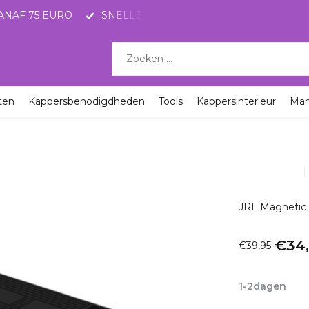
ANAF 75 EURO
SNELLE LEVERING MET POSTNL
KO
ten
Kappersbenodigdheden
Tools
Kappersinterieur
Ma
JRL Magnetic 
€34
€39,95
Incl. btw
1-2dagen