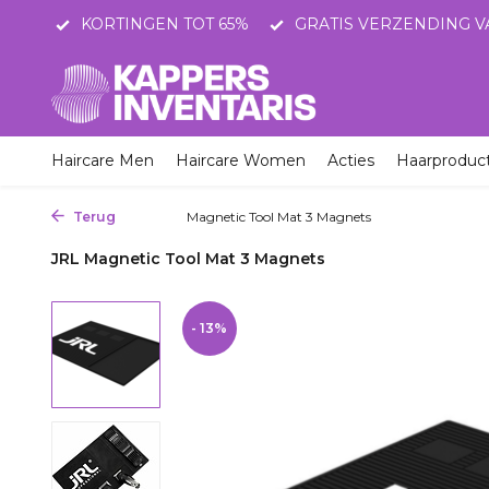
STNL
KORTINGEN TOT 65%
GRATIS VERZENDING V
Haircare Men
Haircare Women
Acties
Haarproduc
Terug
Home
Magnetic Tool Mat 3 Magnets
JRL Magnetic Tool Mat 3 Magnets
- 13%