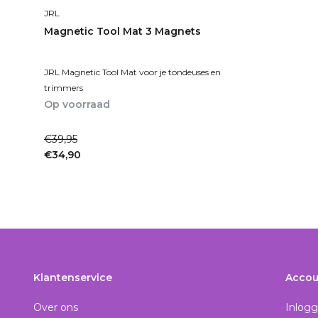
JRL
Magnetic Tool Mat 3 Magnets
JRL Magnetic Tool Mat voor je tondeuses en
trimmers
Op voorraad
1-2dagen
€39,95
€34,90
Incl. btw
Klantenservice
Accou
Over ons
Inlog