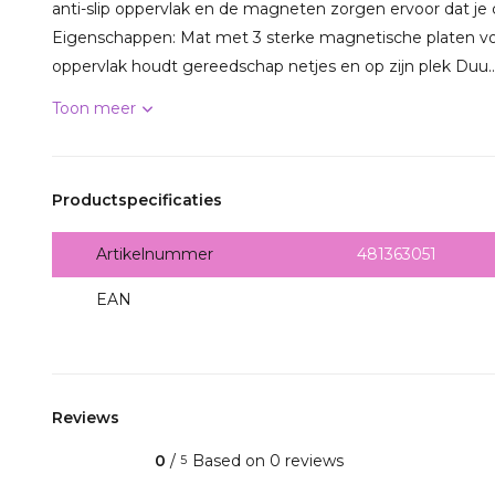
anti-slip oppervlak en de magneten zorgen ervoor dat je c
Eigenschappen: Mat met 3 sterke magnetische platen vo
oppervlak houdt gereedschap netjes en op zijn plek Duu..
Toon meer
Productspecificaties
Artikelnummer
481363051
EAN
6935481363051
Reviews
0
/
Based on 0 reviews
5