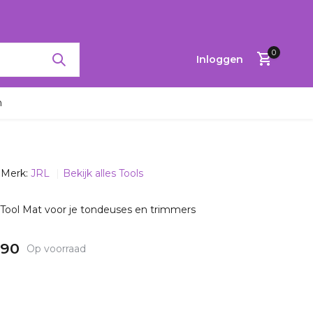
RTINGEN TOT 65%
0
Inloggen
n
Merk:
JRL
Bekijk alles Tools
Account
aanmaken
Tool Mat voor je tondeuses en trimmers
,90
Op voorraad