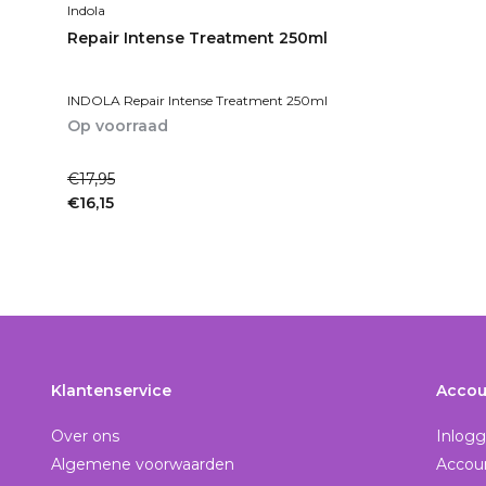
Indola
Repair Intense Treatment 250ml
INDOLA Repair Intense Treatment 250ml
Op voorraad
1-2dagen
€17,95
€16,15
Incl. btw
Klantenservice
Accou
Over ons
Inlog
Algemene voorwaarden
Accou