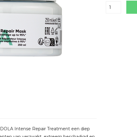
Delen
 INDOLA Intense Repair Treatment een diep
menten van verzwakt, extreem beschadigd en