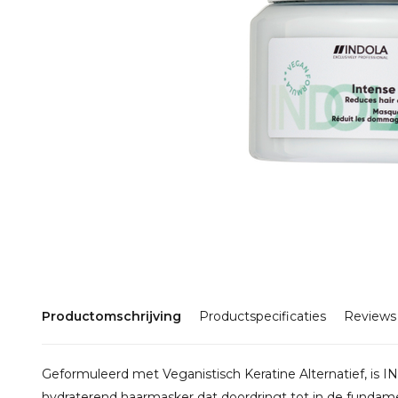
Productomschrijving
Productspecificaties
Reviews
Geformuleerd met Veganistisch Keratine Alternatief, is
hydraterend haarmasker dat doordringt tot in de funda