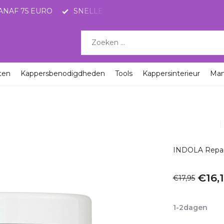
ANAF 75 EURO
SNELLE LEVERING MET POSTNL
KO
ten
Kappersbenodigdheden
Tools
Kappersinterieur
Ma
INDOLA Repai
€16,
€17,95
Incl. btw
1-2dagen