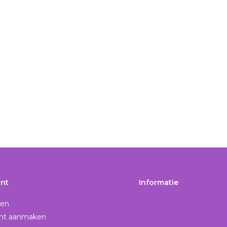
nt
Informatie
gen
nt aanmaken