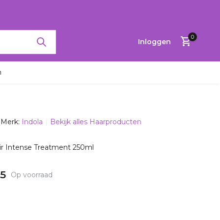
RTINGEN TOT 65%
0
Inloggen
n
Merk:
Indola
Bekijk alles Haarproducten
Account
aanmaken
r Intense Treatment 250ml
15
Op voorraad