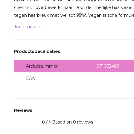
chemisch overbewerkt haar. Door de innerlijke haarvezel
tegen haarbreuk met wel tot 95%*. Veganistische formule*
Toon meer
Productspecificaties
Artikelnummer
971052489
EAN
4067971052489
Reviews
0
/
Based on 0 reviews
5