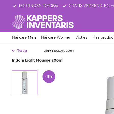
STNL
KORTINGEN TOT 65%
GRATIS VERZENDING V
Haircare Men
Haircare Women
Acties
Haarproduc
Terug
Home
Light Mousse 200ml
Indola Light Mousse 200ml
- 11%