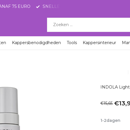
ANAF 75 EURO
SNELLE LEVERING MET POSTNL
KO
ten
Kappersbenodigdheden
Tools
Kappersinterieur
Ma
INDOLA Light
€13,
€15,65
Incl. btw
1-2dagen