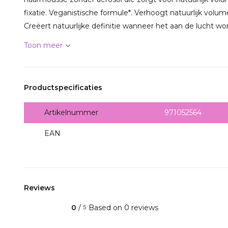
fixatie. Veganistische formule*. Verhoogt natuurlijk volu
Creëert natuurlijke definitie wanneer het aan de lucht word
Toon meer
Productspecificaties
Artikelnummer
971052564
EAN
4067971052564
Reviews
0
/
Based on 0 reviews
5