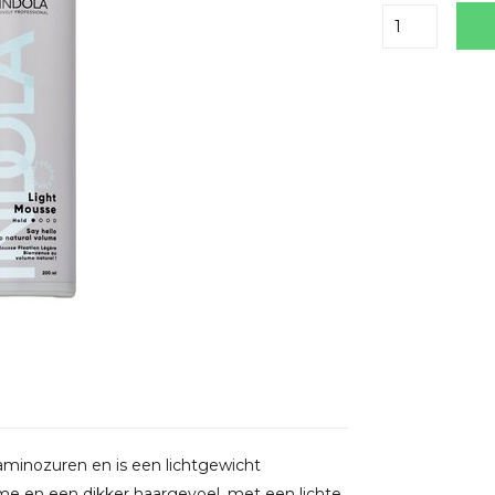
Delen
minozuren en is een lichtgewicht
ume en een dikker haargevoel, met een lichte