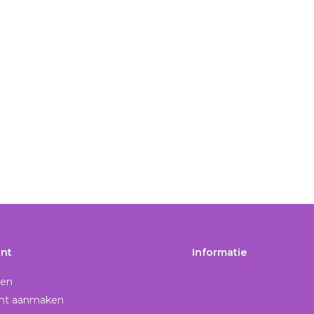
nt
Informatie
gen
nt aanmaken