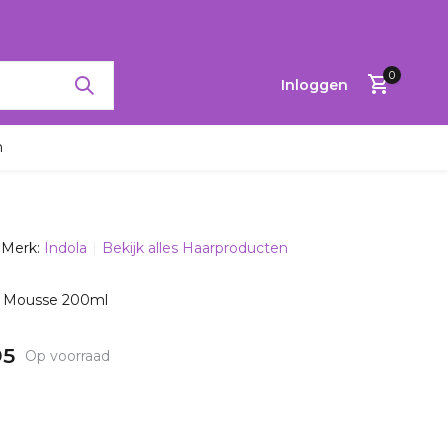
RTINGEN TOT 65%
0
Inloggen
n
Merk:
Indola
Bekijk alles Haarproducten
Account
aanmaken
 Mousse 200ml
95
Op voorraad