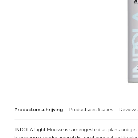
Productomschrijving
Productspecificaties
Reviews
INDOLA Light Mousse is samengesteld uit plantaardige a
haarmousse zonder aërosol die zorgt voor natuurlijk vol