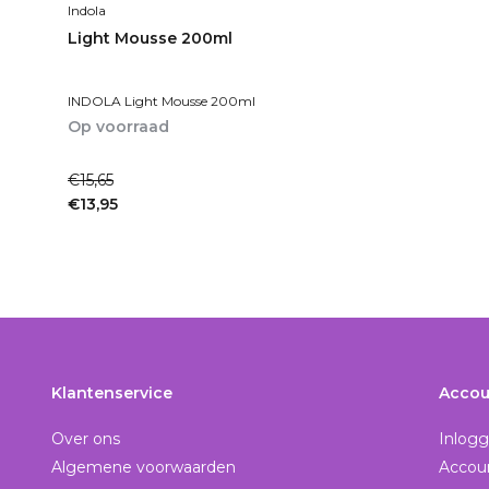
Indola
Light Mousse 200ml
INDOLA Light Mousse 200ml
Op voorraad
1-2dagen
€15,65
€13,95
Incl. btw
Klantenservice
Accou
Over ons
Inlog
Algemene voorwaarden
Accou