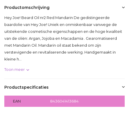
Productomschrijving
Hey Joe! Beard Oil nr2 Red Mandarin De gedistingeerde
baardolie van Hey Joe! Uniek en onmiskenbaar vanwege de
uitstekende cosmetische eigenschappen en de hoge kwaliteit
van de oliën: Argan, Jojoba en Macadamia . Gearomatiseerd
met Mandarin Oil. Mandarin oil staat bekend om zijn
verstevigende en revitaliserende werking. Handgemaakt in
kleine h...
Toon meer
Productspecificaties
EAN
8436041413684
Delen