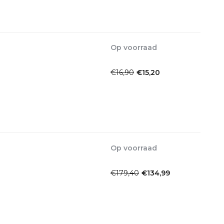
Op voorraad
1-2 Werkdagen
€16,90
€15,20
Incl. btw
Op voorraad
1-2dagen
€179,40
€134,99
Incl. btw