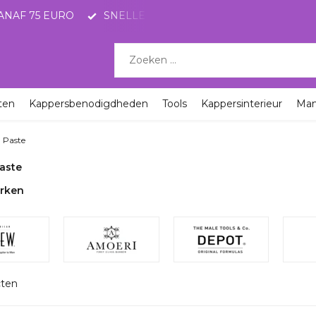
ELLE LEVERING MET POSTNL
KORTINGEN TOT 65%
ten
Kappersbenodigdheden
Tools
Kappersinterieur
Ma
g Paste
Paste
rken
cten