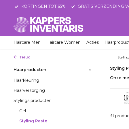
TOT 65%
GRATIS VERZENDING VANAF 75 EURO
SN
Haircare Men
Haircare Women
Acties
Haarproduc
Terug
Home
Haarproducten
Stylings producten
Stylin
Styling 
Haarproducten
Onze me
Haarkleuring
Haarverzorging
Stylings producten
Gel
31 produ
Styling Paste