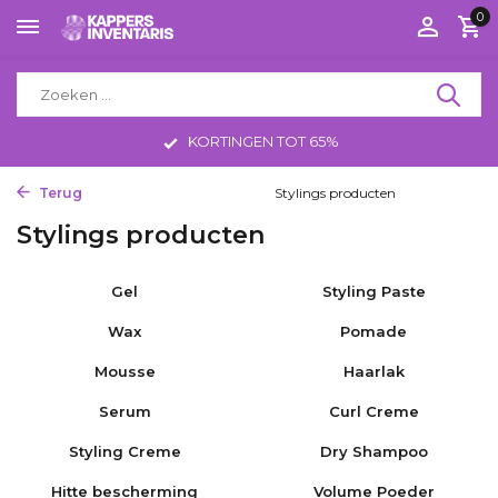
0
KORTINGEN TOT 65%
Terug
Home
Haarproducten
Stylings producten
Stylings producten
Gel
Styling Paste
Wax
Pomade
Mousse
Haarlak
Serum
Curl Creme
Styling Creme
Dry Shampoo
Hitte bescherming
Volume Poeder