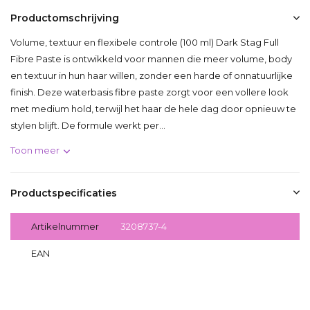
Productomschrijving
Volume, textuur en flexibele controle (100 ml) Dark Stag Full
Fibre Paste is ontwikkeld voor mannen die meer volume, body
en textuur in hun haar willen, zonder een harde of onnatuurlijke
finish. Deze waterbasis fibre paste zorgt voor een vollere look
met medium hold, terwijl het haar de hele dag door opnieuw te
stylen blijft. De formule werkt per...
Toon meer
Productspecificaties
Artikelnummer
3208737-4
EAN
5060143208737-4
Delen