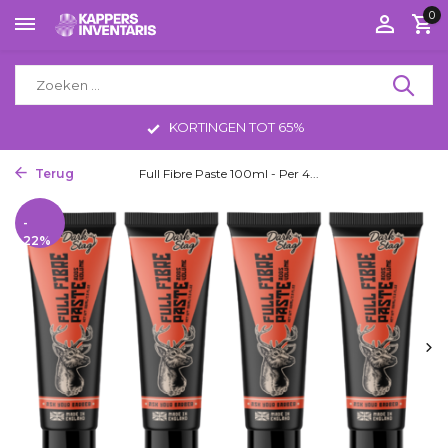
0
KORTINGEN TOT 65%
Terug
Home
Full Fibre Paste 100ml - Per 4...
-
22%