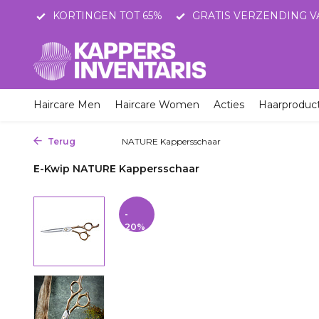
STNL
KORTINGEN TOT 65%
GRATIS VERZENDING V
Haircare Men
Haircare Women
Acties
Haarproduc
Terug
Home
NATURE Kappersschaar
E-Kwip NATURE Kappersschaar
-
20%