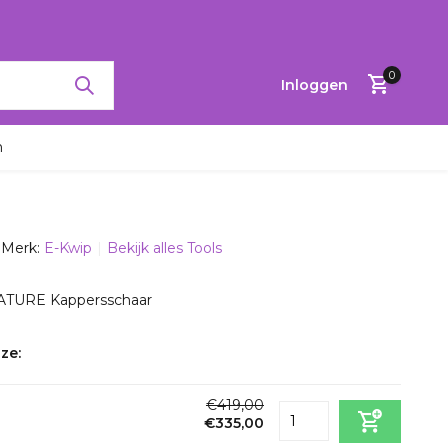
RTINGEN TOT 65%
0
Inloggen
n
Merk:
E-Kwip
Bekijk alles Tools
Account
aanmaken
NATURE Kappersschaar
ze:
€419,00
€335,00
Incl. btw