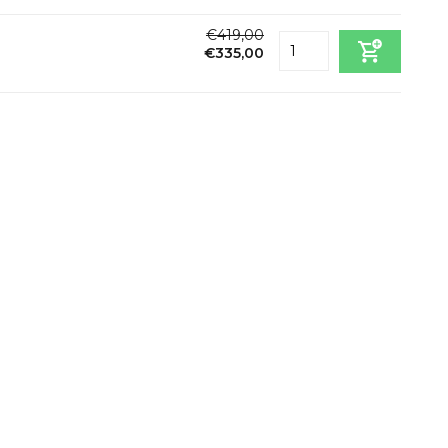
€419,00
€335,00
Incl. btw