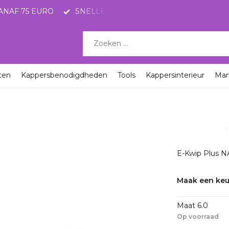
ANAF 75 EURO
SNELLE LEVERING MET POSTNL
KO
ten
Kappersbenodigdheden
Tools
Kappersinterieur
Ma
E-Kwip Plus 
Maak een keu
Maat 6.0
Op voorraad
1-2dagen