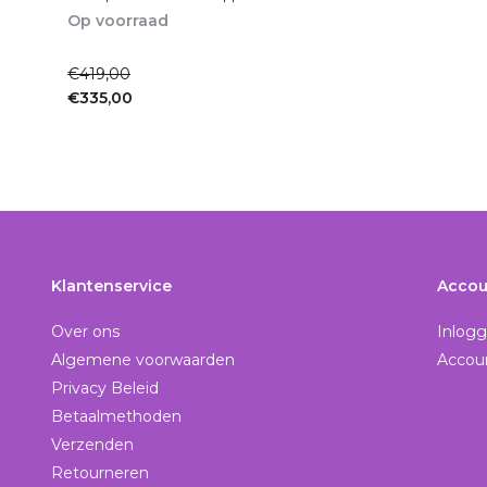
Op voorraad
1-2dagen
€419,00
€335,00
Incl. btw
Klantenservice
Accou
Over ons
Inlog
Algemene voorwaarden
Accou
Privacy Beleid
Betaalmethoden
Verzenden
Retourneren