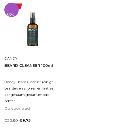
-
53%
DANDY
BEARD CLEANSER 100ml
Dandy Beard Cleanser reinigt
baarden en snorren en laat ze
aangenaam geparfumeerd
achter.
Op voorraad
1-2dagen
€20,90
€9,75
Incl. btw