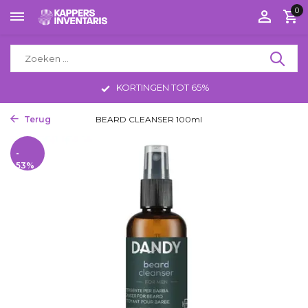
0
KORTINGEN TOT 65%
Terug
Home
BEARD CLEANSER 100ml
-
53%