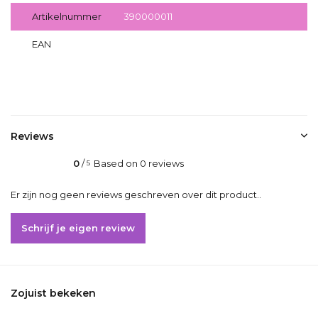
Artikelnummer
390000011
EAN
1018390000011
Delen
Reviews
0
/
Based on 0 reviews
5
Er zijn nog geen reviews geschreven over dit product..
Schrijf je eigen review
Zojuist bekeken