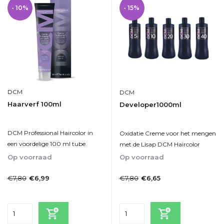
- 10%
- 15%
DCM
DCM
Haarverf 100ml
Developer1000ml
DCM Professional Haircolor in
Oxidatie Creme voor het mengen
een voordelige 100 ml tube.
met de Lisap DCM Haircolor
Op voorraad
Op voorraad
1-2dagen
1-2dagen
€7,80
€7,80
€6,99
€6,65
Incl. btw
Incl. btw