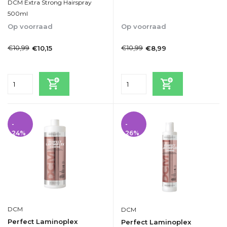
DCM Extra Strong Hairspray
500ml
Op voorraad
Op voorraad
1-2dagen
1-2dagen
€10,99
€10,99
€10,15
€8,99
Incl. btw
Incl. btw
-
-
24%
26%
DCM
DCM
Perfect Laminoplex
Perfect Laminoplex