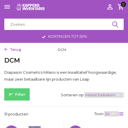
0
KORTINGEN TOT 65%
Terug
Home
Merken
DCM
DCM
Diapason Cosmetics Milano is een kwalitatief hoogwaardige,
maar zeer betaalbare lijn producten van Lisap
Filter
Sorteren op:
Toon:
51 producten