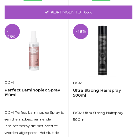
GRATIS VERZENDING VANAF 75 EURO
-
- 18%
26%
DCM
DCM
Perfect Laminoplex Spray
Ultra Strong Hairspray
150ml
500ml
DCM Perfect Laminoplex Spray is
DCM Ultra Strong Hairspray
een thermobeschermende
500ml
lamineerspray die niet hoeft te
worden afgespoeld. Het sluit de