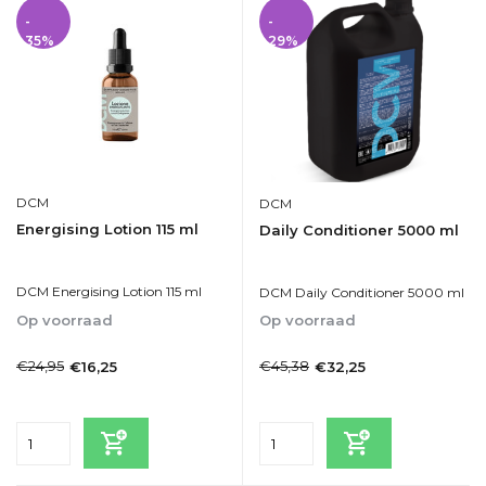
-
-
35%
29%
DCM
DCM
Energising Lotion 115 ml
Daily Conditioner 5000 ml
DCM Energising Lotion 115 ml
DCM Daily Conditioner 5000 ml
Op voorraad
Op voorraad
1-2dagen
1-2dagen
€24,95
€45,38
€16,25
€32,25
Incl. btw
Incl. btw