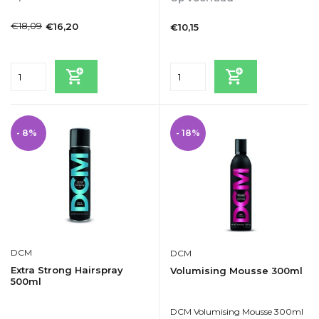
1-2dagen
1-2dagen
€18,09
€16,20
€10,15
Incl. btw
Incl. btw
- 8%
- 18%
DCM
DCM
Extra Strong Hairspray
Volumising Mousse 300ml
500ml
DCM Volumising Mousse 300ml