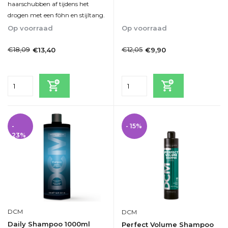
haarschubben af ​​tijdens het
drogen met een föhn en stijltang.
Op voorraad
Op voorraad
1-2dagen
1-2dagen
€18,09
€12,05
€13,40
€9,90
Incl. btw
Incl. btw
-
- 15%
23%
DCM
DCM
Daily Shampoo 1000ml
Perfect Volume Shampoo