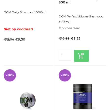
300 ml
DCM Daily Shampoo 1000ml
DCM Perfect Volume Shampoo
300 ml
Op voorraad
Niet op voorraad
1-2dagen
1-2dagen
€10,83
€9,25
€12,04
€9,30
Incl. btw
Incl. btw
Bekijken
- 18%
- 10%