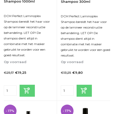
Shampoo 1000ml
Shampoo 300ml
DCM Perfect Laminoplex
DCM Perfect Laminoplex
Shampoo bereidt het haar voor
Shampoo bereidt het haar voor
op de lamineer reconstructie
op de lamineer reconstructie
behandeling. LET OP! De
behandeling. LET OP! De
shampoo dient altijd in
shampoo dient altijd in
combinatie met het masker
combinatie met het masker
gebruikt te worden voor een
gebruikt te worden voor een goed
goed resultaat.
resultaat.
Op voorraad
Op voorraad
1-2dagen
1-2dagen
€25,17
€13,25
€19,25
€9,80
Incl. btw
Incl. btw
- 17%
- 17%