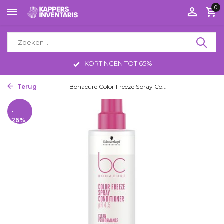
0
KORTINGEN TOT 65%
Terug
Home
Bonacure Color Freeze Spray Co...
-
26%