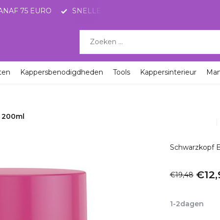
ANAF 75 EURO
SNELLE LEVERING MET POSTNL
KO
ten
Kappersbenodigdheden
Tools
Kappersinterieur
Ma
t 200ml
Schwarzkopf B
€12,
€19,48
Incl. btw
1-2dagen