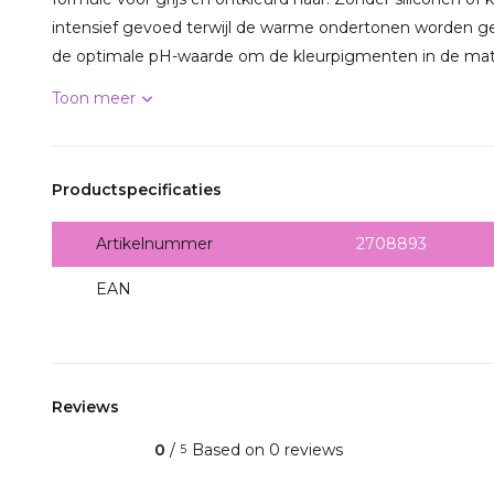
intensief gevoed terwijl de warme ondertonen worden gen
de optimale pH-waarde om de kleurpigmenten in de matri
Toon meer
Productspecificaties
Artikelnummer
2708893
EAN
4045787725636
Reviews
0
/
Based on 0 reviews
5