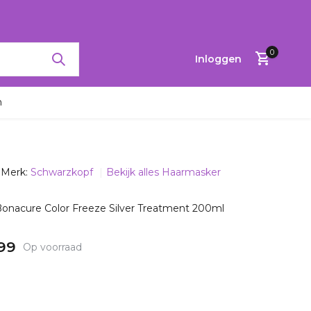
RTINGEN TOT 65%
0
Inloggen
n
Merk:
Schwarzkopf
Bekijk alles Haarmasker
Account
aanmaken
onacure Color Freeze Silver Treatment 200ml
99
Op voorraad