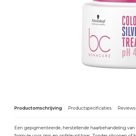
Productomschrijving
Productspecificaties
Reviews
Een gepigmenteerde, herstellende haarbehandeling van 
formule voor grijs en ontkleurd haar. Zonder siliconen of