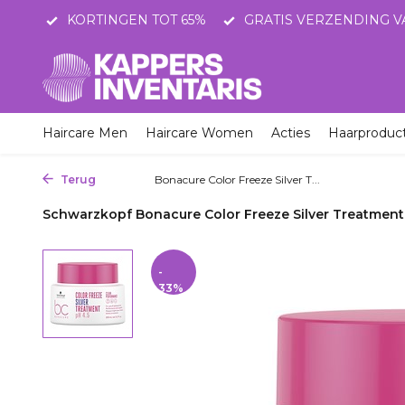
STNL
KORTINGEN TOT 65%
GRATIS VERZENDING V
Haircare Men
Haircare Women
Acties
Haarproduc
Terug
Home
Bonacure Color Freeze Silver T...
Schwarzkopf Bonacure Color Freeze Silver Treatmen
-
33%