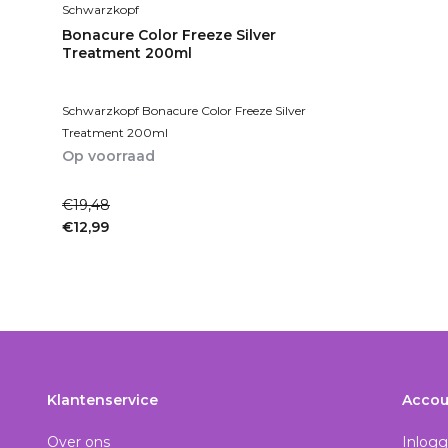
Schwarzkopf
Bonacure Color Freeze Silver
Treatment 200ml
Schwarzkopf Bonacure Color Freeze Silver
Treatment 200ml
Op voorraad
1-2dagen
€19,48
€12,99
Incl. btw
Klantenservice
Accou
Over ons
Inlog