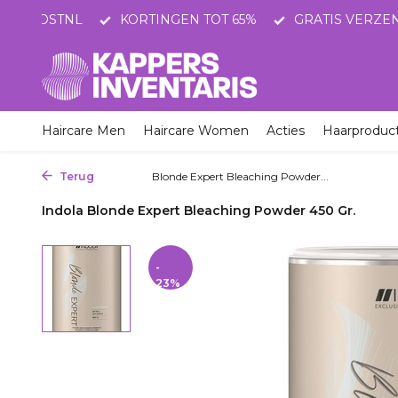
NGEN TOT 65%
GRATIS VERZENDING VANAF 75 EURO
Haircare Men
Haircare Women
Acties
Haarproduc
Terug
Home
Blonde Expert Bleaching Powder...
Indola Blonde Expert Bleaching Powder 450 Gr.
-
23%