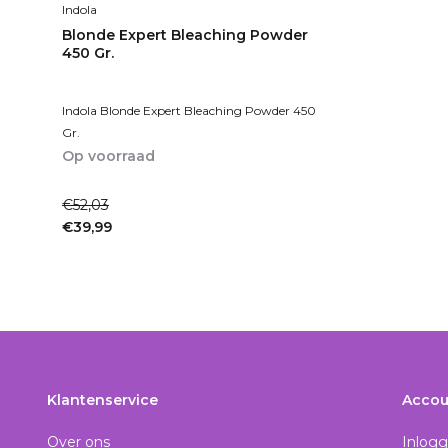
Indola
Blonde Expert Bleaching Powder
450 Gr.
Indola Blonde Expert Bleaching Powder 450
Gr.
Op voorraad
1-2dagen
€52,03
€39,99
Incl. btw
Klantenservice
Accou
Over ons
Inlog