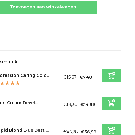
Toevoegen aan winkelwagen
ken ook:
ofession Caring Colo...
€15,67
€7,40
Incl. btw
on Cream Devel...
€19,30
€14,99
Incl. btw
pid Blond Blue Dust ...
€46,28
€36,99