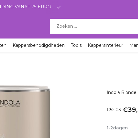
SNELLE LEVERING MET POSTNL
ten
Kappersbenodigdheden
Tools
Kappersinterieur
Ma
Indola Blonde
€39
€52,03
Incl. btw
1-2dagen