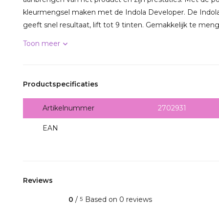
kleurmengsel maken met de Indola Developer. De Indola
geeft snel resultaat, lift tot 9 tinten. Gemakkelijk te meng
Toon meer
Productspecificaties
Artikelnummer
2702931
EAN
4045787715019
Reviews
0
/
Based on 0 reviews
5