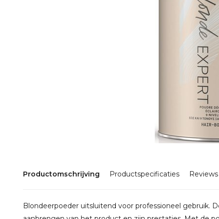
Productomschrijving
Productspecificaties
Reviews
Blondeerpoeder uitsluitend voor professioneel gebruik. D
aanbrengen van het product en zijn prestaties. Met de p