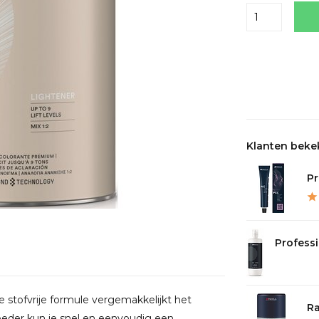
Delen
Klanten beke
Pr
Professi
e stofvrije formule vergemakkelijkt het
Ra
oeder kun je snel en eenvoudig een