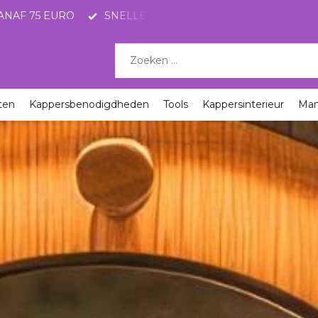
E LEVERING MET POSTNL
KORTINGEN TOT 65%
ten
Kappersbenodigdheden
Tools
Kappersinterieur
Ma