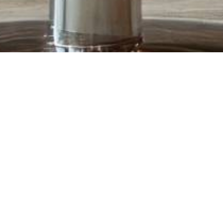
-
53%
opf
Schwarzkopf