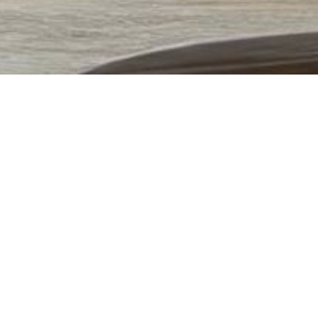
-
-
63%
53%
E-Kwip
Schwarzk