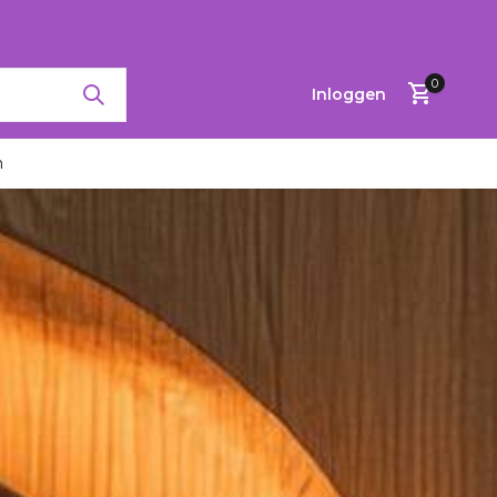
0
Inloggen
n
Account
aanmaken